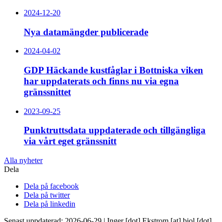
2024-12-20
Nya datamängder publicerade
2024-04-02
GDP Häckande kustfåglar i Bottniska viken
har uppdaterats och finns nu via egna
gränssnittet
2023-09-25
Punktruttsdata uppdaterade och tillgängliga
via vårt eget gränssnitt
Alla nyheter
Dela
Dela på facebook
Dela på twitter
Dela på linkedin
Senast uppdaterad: 2026-06-29 |
Inger
[dot]
Ekstrom
[at]
biol
[dot]