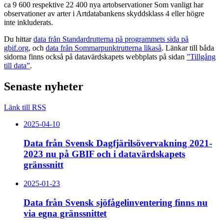
ca 9 600 respektive 22 400 nya artobservationer Som vanligt har
observationer av arter i Artdatabankens skyddsklass 4 eller högre
inte inkluderats.
Du hittar
data från Standardrutterna på programmets sida på
gbif.org
, och
data från Sommarpunktrutterna likaså
. Länkar till båda
sidorna finns också på datavärdskapets webbplats på sidan
”Tillgång
till data”
.
Senaste nyheter
Länk till RSS
2025-04-10
Data från Svensk Dagfjärilsövervakning 2021-
2023 nu på GBIF och i datavärdskapets
gränssnitt
2025-01-23
Data från Svensk sjöfågelinventering finns nu
via egna gränssnittet